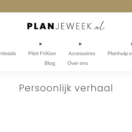
ng standaard 4,95 en GRATIS vanaf 60 euro 📦 Binnen 2 werkd
wnloads
Pilot FriXion
Accessoires
Planhulp e
Blog
Over ons
Persoonlijk verhaal