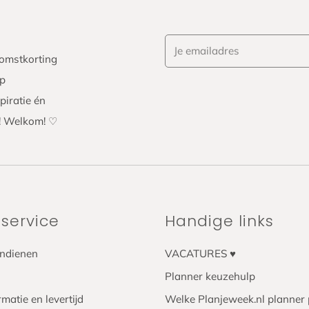
komstkorting
op
piratie én
x! Welkom! ♡
service
Handige links
indienen
VACATURES ♥️
Planner keuzehulp
matie en levertijd
Welke Planjeweek.nl planner p