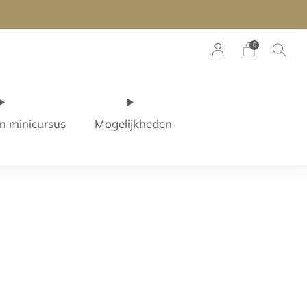
agen verzonden
0
n minicursus
Mogelijkheden